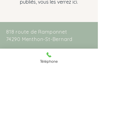
publiés, vous les verrez ici.
818 route de Ramponnet
74290 Menthon-St-Bernard
Tél :
+33(0) 7 81 07 28 07
Téléphone
margot@conciergeprivé.com
Termes et conditions