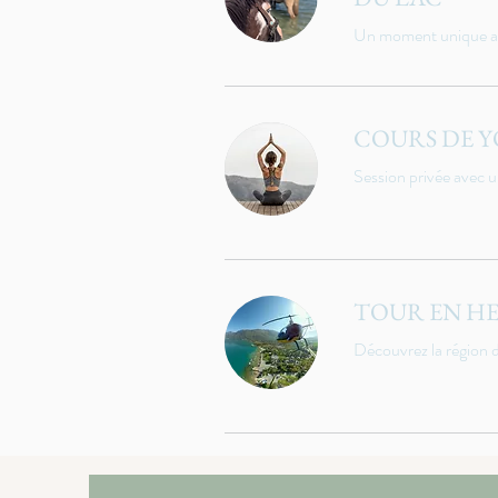
Un moment unique au 
COURS DE 
Session privée avec 
TOUR EN HE
Découvrez la région d