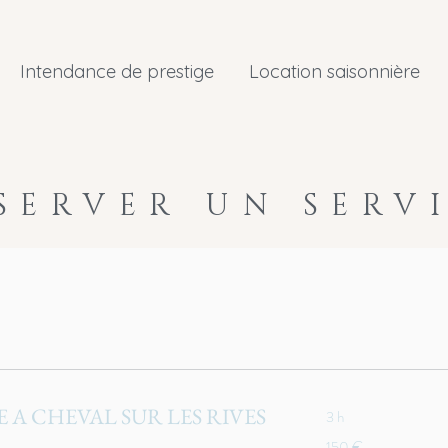
Intendance de prestige
Location saisonnière
SERVER UN SERV
A CHEVAL SUR LES RIVES
3 h
150
150 €