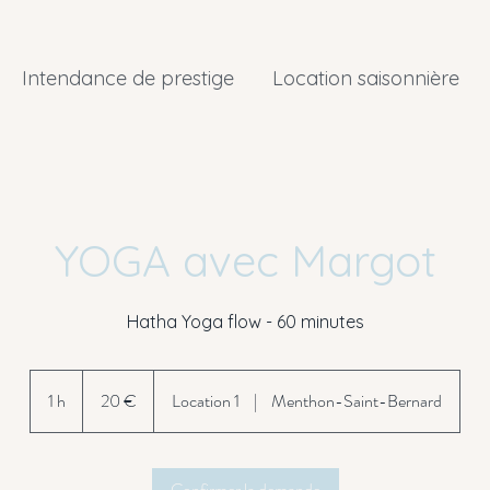
Intendance de prestige
Location saisonnière
YOGA avec Margot
Hatha Yoga flow - 60 minutes
20
euros
1 h
1
20 €
Location 1
|
Menthon-Saint-Bernard
Confirmer la demande